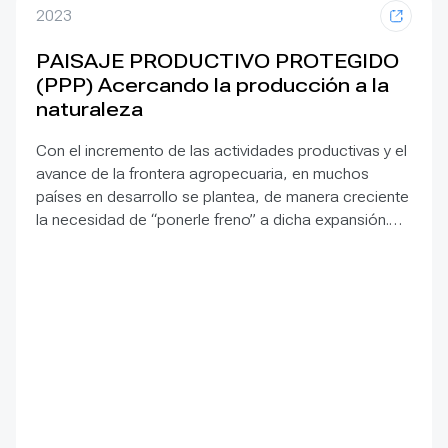
2023
PAISAJE PRODUCTIVO PROTEGIDO
(PPP) Acercando la producción a la
naturaleza
Con el incremento de las actividades productivas y el
avance de la frontera agropecuaria, en muchos
países en desarrollo se plantea, de manera creciente
la necesidad de “ponerle freno” a dicha expansión.
Esto crea una paradoja dado que dichos países
requieren a su vez del incremento de divisas para
recomponer su economía nacional. En ese sentido,
en Fundación ProYungas desarrollamos el concepto
de “Paisaje Productivo Protegido” (PPP), derivado de
la Categoría V (“Paisajes Protegidos”) de la IUCN,
que pone a las actividades productivas como eje
central en la generación de los recursos
económicos, técnicos y políticos necesarios para la