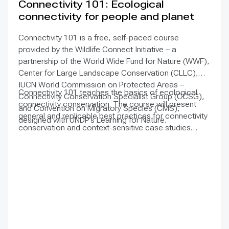
Connectivity 101: Ecological
connectivity for people and planet
Connectivity 101 is a free, self-paced course
provided by the Wildlife Connect Initiative – a
partnership of the World Wide Fund for Nature (WWF),
Center for Large Landscape Conservation (CLLC),
IUCN World Commission on Protected Areas –
Connectivity 101 teaches the basics of ecological
Connectivity Conservation Specialist Group (CCSG),
connectivity conservation. The course will present
and Convention on Migratory Species (CMS),
general and replicable best practices for connectivity
designed with UNDP’s Learning for Nature.
conservation and context-sensitive case studies
worldwide. The course will focus on an audience of
conservation practitioners but will also be accessible
to a general audience. A certificate will be awarded to
those who complete the course. Currently, the course
is offered in English. Translations to other UN
languages may be available in the future.