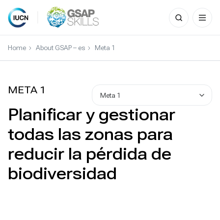
Search
for:
Skip
to
Home
About GSAP – es
Meta 1
content
META 1
Meta 1
Planificar y gestionar
todas las zonas para
reducir la pérdida de
biodiversidad