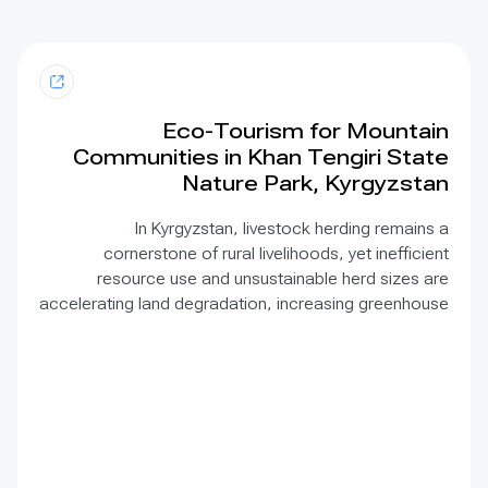
Eco-Tourism for Mountain
Communities in Khan Tengiri State
Nature Park, Kyrgyzstan
In Kyrgyzstan, livestock herding remains a
cornerstone of rural livelihoods, yet inefficient
resource use and unsustainable herd sizes are
accelerating land degradation, increasing greenhouse
gas emissions, and creating environmental and public
health risks—all of which heighten the impacts of
climate change. Ecotourism is often presented as a
complementary livelihood option, but it also comes
with its own set of challenges. These include ensuring
that tours respect nature and do not harm protected
areas, difficulties in connecting tour operators with