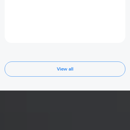
new or remote destinations, limited local services and
marketing capacity, and ensuring that tourism
activities genuinely support conservation efforts.
View all