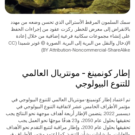
سمك السلمون المرقط الأسترالي الذي تحسن وضعه من مهدد
بالانقراض إلى معرض للخطر. ركزت عقود من إجراءات الحفظ
على إنشاء مجموعات سكانية فرعية إضافية من خلال إعادة
الإدخال والنقل من البرية إلى البرية. الصورة © غونر شميدا (CC
BY Attribution-Noncommercial-ShareAlike)
إطار كونمينغ - مونتريال العالمي
للتنوع البيولوجي
تم اعتماد إطار كونمينغ-مونتريال العالمي للتنوع البيولوجي في
مؤتمر الأطراف الخامس عشر لاتفاقية التنوع البيولوجي في
ديسمبر 2022. يتضمن الإطار أربعة أهداف موجهة نحو النتائج يجب
تحقيقها بحلول عام 2050، و23 هدفًا موجهًا نحو العمل يجب
تحقيقها بحلول عام 2030، وإطار مراقبة لتتبع التقدم نحو الأهداف
والغايات، وإرشادات بشأن التنفيذ.
كما اعتمد مؤتمر الأطراف في