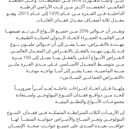
كبــر، وكمــا تدهــورت %66 مــن المحيطــات. وعــى الصعيــد
العالمــي، انخفضــت أكــثر مــن ثلــث الأراضي الرطبــة
الداخليــة فــي الفــترة مــن عــام 1970 إلى عــام 2015، وهــو
معــدل ثلاثة أضعــاف معــدل فقــدان الغابــات.
ويقــدر أن حــوالي %25 مــن جميــع الأنــواع الــي تــم تقييمهــا
فــي القائمــة الحمــراء لاتحــاد الــدولي لحمايــة الطبيعــة
مهــددة بالانقــراض، ممــا يشــر إلى أن حــوالي مليــون نــوع
قــد يكــون مهــدد بالفعــل بالانقــراض. إن المعــدل العالمــي
لانقــراض الأنــواع أعـلـى بالفعــل بمــا يصــل إلى 100 مــرة
مــن متوســط المعــدل الأســاسي عــلى مــدى العــرة مايــن
ســنة الماضيــة، ممــا يشــر إلى أننــا نواجــه موجــة
«الانقــراض الجماعــي الســادس».
ولهــذا فــإن اتخــاذ إجــراءات عاجلــة يُعــد أمــراً ضروريــاً
للحــد مــن دوافــع فقــدان التنــوع البيولوجــي واســتعادة
مجموعــات الأنــواع والنظــم البيئيــة.
إن الأزمــات الثلاث المترابطــة المتمثلــة فــي فقــدان التنــوع
البيولوجــي وتغــر المنــاخ والأمــراض حيوانيــة المنشــأ لهــا
عواقــب بعيــدة المــدى على جميــع جوانــب صحــة الإنســان