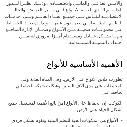
والأمــن الغذائــي والمائــي والاقتصــادي، وذلــك نظــرا للــدور
الحاســم الــذي تلعبــه الأنــواع فــي ســبل العيــش والحالــة
الاقتصاديــة للنــاس فــي جميــع أنحــاء العالــم وفــي خدمــات
النظــم البيئيــة الــي يعتمــدون عليهــا، ولذلــك يعــد الحفــاظ
على مجموعــات صحيــة مــن الأنــواع وضمــان الإدارة المنافــع
منهــا بشــكل عــادل ومســتدام أمــرًا ضروري لتحقيــق
أهــداف التنميــة المســتدامة.
الأهمية الأساسية للأنواع
تطورت ملاين الأنواع على الأرض، وفي المياه العذبة وفي
المحيطات على مدى آلاف السنين وشكلت شبكة الحياة الي
تحافظ على
الكوكب. إن الحفاظ على الأنواع أمرًا بالغ الأهمية لمستقبل جميع
أشكال الحياة على الأرض:
الأنواع هي المكونات الحية للنظم البيئية وتقوم بشكل فردي
وجماعي بتأمين ظروف الحياة.