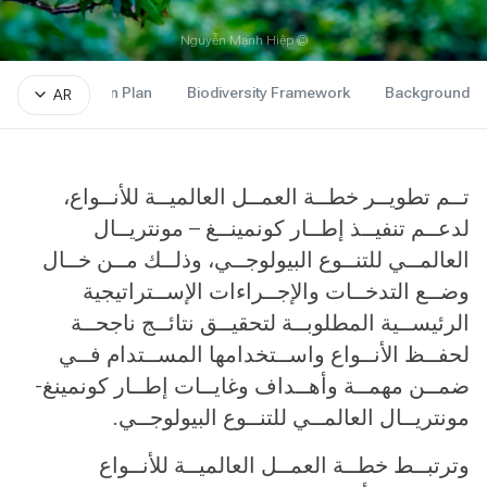
© Nguyễn Mạnh Hiệp
IUCN
Action Plan
Biodiversity Framework
Background
AR
تــم تطويــر خطــة العمــل العالميــة للأنــواع،
لدعــم تنفيــذ إطــار كونمينــغ – مونتريــال
العالمــي للتنــوع البيولوجــي، وذلــك مــن خــال
وضــع التدخــات والإجــراءات الإســتراتيجية
الرئيســية المطلوبــة لتحقيــق نتائــج ناجحــة
لحفــظ الأنــواع واســتخدامها المســتدام فــي
ضمــن مهمــة وأهــداف وغايــات إطــار كونمينغ-
مونتريــال العالمــي للتنــوع البيولوجــي.
وترتبــط خطــة العمــل العالميــة للأنــواع