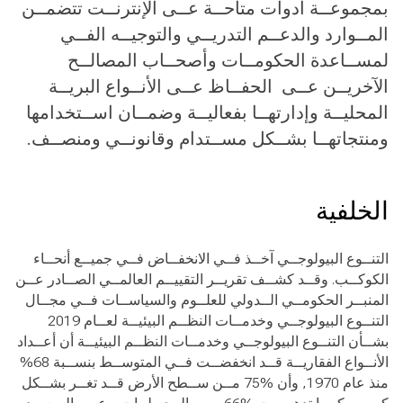
بمجموعــة أدوات متاحــة عــى الإنترنــت تتضمــن
المــوارد والدعــم التدريــي والتوجيــه الفــي
لمســاعدة الحكومــات وأصحــاب المصالــح
الآخريــن عــى الحفــاظ عــى الأنــواع البريــة
المحليــة وإدارتهــا بفعاليــة وضمــان اســتخدامها
ومنتجاتهــا بشــكل مســتدام وقانونــي ومنصــف.
الخلفية
التنــوع البيولوجــي آخــذ فــي الانخفــاض فــي جميــع أنحــاء
الكوكــب. وقــد كشــف تقريــر التقييــم العالمــي الصــادر عــن
المنبــر الحكومــي الــدولي للعلــوم والسياســات فــي مجــال
التنــوع البيولوجــي وخدمــات النظــم البيئيــة لعــام 2019
بشــأن التنــوع البيولوجــي وخدمــات النظــم البيئيــة أن أعــداد
الأنــواع الفقاريــة قــد انخفضــت فــي المتوســط بنســبة 68%
منذ عام 1970, وأن %75 مــن ســطح الأرض قــد تغــر بشــكل