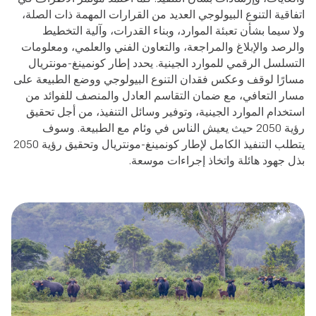
اتفاقية التنوع البيولوجي العديد من القرارات المهمة ذات الصلة،
ولا سيما بشأن تعبئة الموارد، وبناء القدرات، وآلية التخطيط
والرصد والإبلاغ والمراجعة، والتعاون الفني والعلمي، ومعلومات
التسلسل الرقمي للموارد الجينية.
يحدد إطار كونمينغ-مونتريال
مسارًا لوقف وعكس فقدان التنوع البيولوجي ووضع الطبيعة على
مسار التعافي، مع ضمان التقاسم العادل والمنصف للفوائد من
استخدام الموارد الجينية، وتوفير وسائل التنفيذ، من أجل تحقيق
رؤية 2050 حيث يعيش الناس في وئام مع الطبيعة.
وسوف
يتطلب التنفيذ الكامل لإطار كونمينغ-مونتريال وتحقيق رؤية 2050
بذل جهود هائلة واتخاذ إجراءات موسعة.