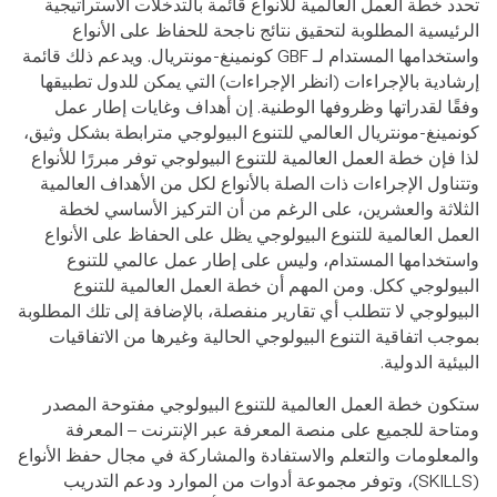
تحدد خطة العمل العالمية للأنواع قائمة بالتدخلات الاستراتيجية
الرئيسية المطلوبة لتحقيق نتائج ناجحة للحفاظ على الأنواع
واستخدامها المستدام لـ GBF كونمينغ-مونتريال.
ويدعم ذلك قائمة
إرشادية بالإجراءات (انظر الإجراءات) التي يمكن للدول تطبيقها
وفقًا لقدراتها وظروفها الوطنية.
إن أهداف وغايات إطار عمل
كونمينغ-مونتريال العالمي للتنوع البيولوجي مترابطة بشكل وثيق،
لذا فإن خطة العمل العالمية للتنوع البيولوجي توفر مبررًا للأنواع
وتتناول الإجراءات ذات الصلة بالأنواع لكل من الأهداف العالمية
الثلاثة والعشرين، على الرغم من أن التركيز الأساسي لخطة
العمل العالمية للتنوع البيولوجي يظل على الحفاظ على الأنواع
واستخدامها المستدام، وليس على إطار عمل عالمي للتنوع
البيولوجي ككل.
ومن المهم أن خطة العمل العالمية للتنوع
البيولوجي لا تتطلب أي تقارير منفصلة، ​​بالإضافة إلى تلك المطلوبة
بموجب اتفاقية التنوع البيولوجي الحالية وغيرها من الاتفاقيات
البيئية الدولية.
ستكون خطة العمل العالمية للتنوع البيولوجي مفتوحة المصدر
ومتاحة للجميع على منصة المعرفة عبر الإنترنت – المعرفة
والمعلومات والتعلم والاستفادة والمشاركة في مجال حفظ الأنواع
(SKILLS)، وتوفر مجموعة أدوات من الموارد ودعم التدريب