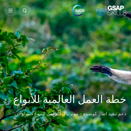
Ski
Search
t
for:
conten
خطة العمل العالمية للأنواع
دعم تنفيذ اطار كونمينغ – مونرتيال العالمي للتنوع البيولوجي