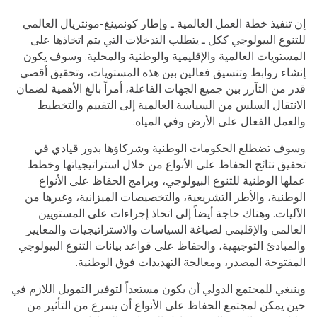
إن تنفيذ خطة العمل العالمية ـ وإطار كونمينغ-مونتريال العالمي
للتنوع البيولوجي ككل ـ يتطلب التدخلات التي يتم اتخاذها على
المستويات العالمية والإقليمية والوطنية والمحلية. وسوف يكون
إنشاء روابط وتنسيق فعالين بين هذه المستويات، وتحقيق أقصى
قدر من التآزر بين جميع الجهات الفاعلة، أمراً بالغ الأهمية لضمان
الانتقال السلس من السياسة العالمية إلى التقييم والتخطيط
والعمل الفعال على الأرض وفي المياه.
وسوف تضطلع الحكومات الوطنية وشركاؤها بدور قيادي في
تحقيق نتائج الحفاظ على الأنواع من خلال استراتيجياتها وخطط
عملها الوطنية للتنوع البيولوجي، وبرامج الحفاظ على الأنواع
الوطنية، والأطر التشريعية، والتخصيصات الميزانية، وغيرها من
الآليات. وهناك حاجة أيضاً إلى اتخاذ إجراءات على المستويين
العالمي والإقليمي لصياغة السياسات والاستراتيجيات والمعايير
والمبادئ التوجيهية، والحفاظ على قواعد بيانات التنوع البيولوجي
المفتوحة المصدر، ومعالجة التهديدات فوق الوطنية.
وينبغي للمجتمع الدولي أن يكون مستعداً لتوفير التمويل اللازم في
حين يمكن لمجتمع الحفاظ على الأنواع أن يسرع من التأثير من