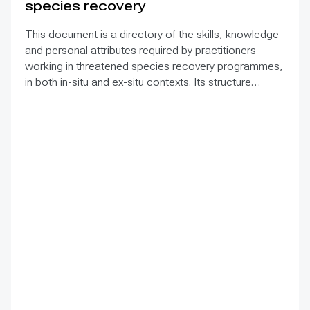
species recovery
This document is a directory of the skills, knowledge
and personal attributes required by practitioners
working in threatened species recovery programmes,
in both in-situ and ex-situ contexts. Its structure
consists of 19 categories of competence arranged in
three main groups: Planning, Management and
Administration; Threatened Species Recovery; and
General Personal Competences. Within each of the
three categories, specific competences are defined
for up to four professional levels: Executive, Senior
Manager, Middle Manager/Technical Specialist and
Skilled Worker.