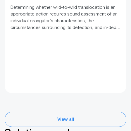
Determining whether wild-to-wild translocation is an
appropriate action requires sound assessment of an
individual orangutan’s characteristics, the
circumstances surrounding its detection, and in-depth
analysis to identify suitable release habitats. This
guidance document follows the precautionary
principle in prioritising the in situ protection of wild
orangutans and their forest habitats, whether large
tracts or small fragments. This document helps users
determine if wild-to-wild translocation is appropriate
for their specific circumstances.
View all