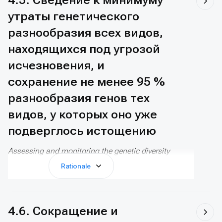
educational and fundraising roles.
утраты генетического
разнообразия всех видов,
находящихся под угрозой
исчезновения, и
сохранение не менее 95 %
разнообразия генов тех
видов, у которых оно уже
подверглось истощению
Assessing and monitoring the genetic diversity
of wild species has been relatively neglected
Rationale
until recently. Major advances in genetic and
now genomic research have significantly
increased the power of molecular analyses and
reduced the costs. DNA analysis relies on well-
4.6. Сокращение и
equipped laboratories and trained scientific