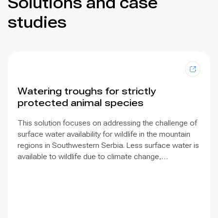
Solutions and case
studies
Watering troughs for strictly
protected animal species
This solution focuses on addressing the challenge of
surface water availability for wildlife in the mountain
regions in Southwestern Serbia. Less surface water is
available to wildlife due to climate change,
jeopardizing the survival of numerous protected
species such as the Griffon vulture, Cinereous vulture,
Eastern imperial eagle, Ural owl, Brown bear and
Common wolf. This project provides for a reliable,
year-round water supply system through the