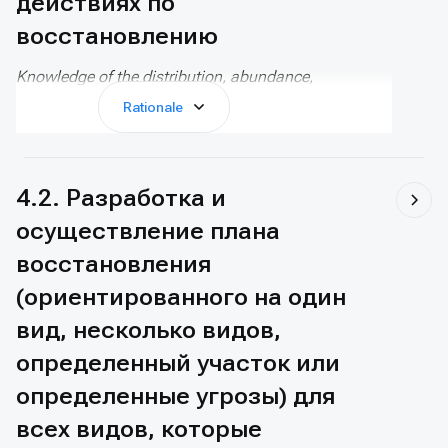
действиях по
восстановлению
Knowledge of the distribution, abundance,
trends, and threats provides an essential
Rationale
baseline for conservation planning and action.
The primary tools for assessing the status of
species are the
IUCN Red List of Threatened
Species
, the
Green Status of Species
, and
4.2. Разработка и
the
Living Planet Index
. Species monitoring is
осуществление плана
supported by several technical tools.
восстановления
(ориентированного на один
вид, несколько видов,
определенный участок или
определенные угрозы) для
всех видов, которые