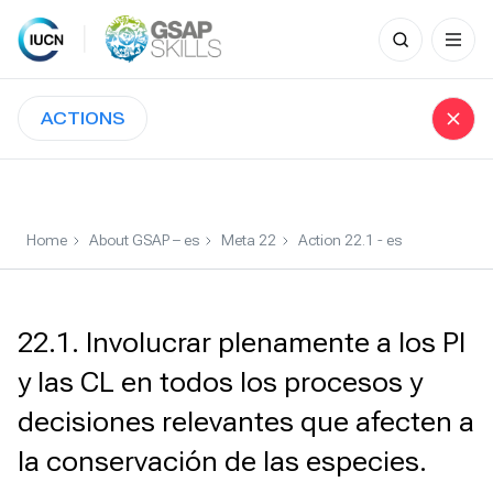
Search
for:
Skip
to
ACTIONS
content
Home
About GSAP – es
Meta 22
Action 22.1 - es
22.1. Involucrar plenamente a los PI
y las CL en todos los procesos y
decisiones relevantes que afecten a
la conservación de las especies.