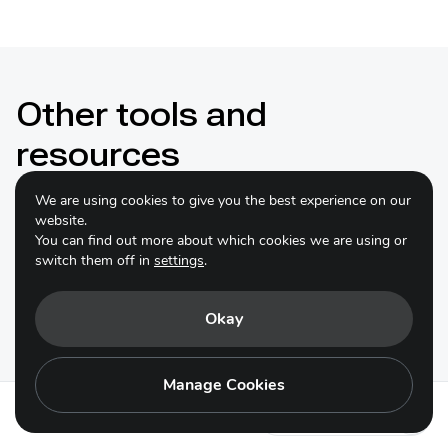
Other tools and
resources
We are using cookies to give you the best experience on our
website.
You can find out more about which cookies we are using or
2025
switch them off in
settings
.
Mise en place d’une plateforme de
concertation au niveau communal
Okay
pour faciliter la planification et la
mise en œuvre des mesures RPF
Manage Cookies
dans la préfecture de Tchamba-
région centrale (Togo)
Action 22.2 - es