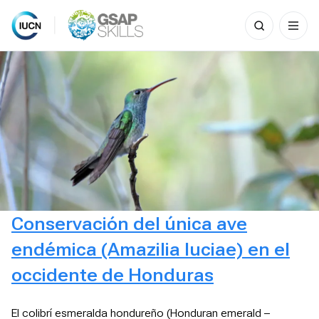
Search
for:
Skip
to
content
Conservación del única ave
endémica (Amazilia luciae) en el
occidente de Honduras
El colibrí esmeralda hondureño (Honduran emerald –