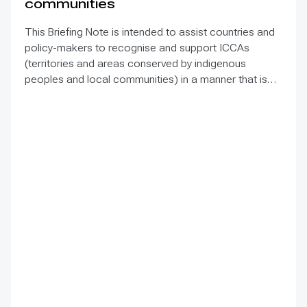
communities
This Briefing Note is intended to assist countries and
policy-makers to recognise and support ICCAs
(territories and areas conserved by indigenous
peoples and local communities) in a manner that is
sensitive to and respectful of the many issues
involved. It contains the basic facts about ICCAs,
condenses and presents the lessons learned and
offers recommendations for governments
implementing the Convention on Biological Diversity
(CBD) Programme of Work on Protected Areas
(PoWPA). This Briefing Note also provides concise
Dos and Don’ts for governments and civil society
committed to sustaining ICCAs’ immense benefits for
conservation and livelihoods.