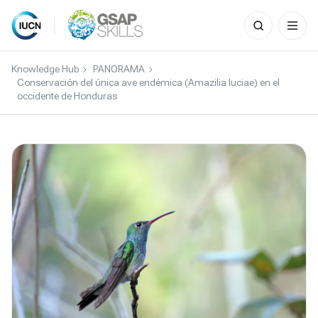
Search
for:
Skip
to
Knowledge Hub
PANORAMA
content
Conservación del única ave endémica (Amazilia luciae) en el
occidente de Honduras