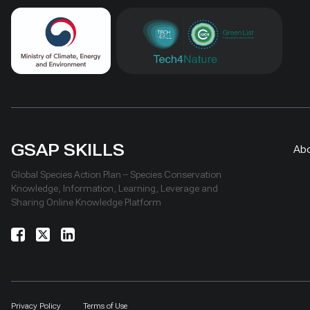
GSAP SKILLS
Ab
Global Species Action Plan – Species Conservation
Knowledge, Information, Learning, Leverage and
Sharing Online Knowledge Platform
Privacy Policy
Terms of Use