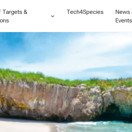
 Targets &
Tech4Species
News
ions
Event