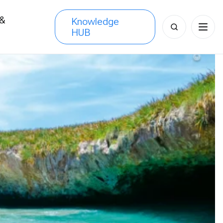
 &
Knowledge
Search
HUB
s
for: