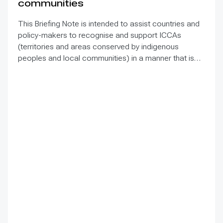
communities
This Briefing Note is intended to assist countries and
policy-makers to recognise and support ICCAs
(territories and areas conserved by indigenous
peoples and local communities) in a manner that is
sensitive to and respectful of the many issues
involved. It contains the basic facts about ICCAs,
condenses and presents the lessons learned and
offers recommendations for governments
implementing the Convention on Biological Diversity
(CBD) Programme of Work on Protected Areas
(PoWPA). This Briefing Note also provides concise
Dos and Don’ts for governments and civil society
committed to sustaining ICCAs’ immense benefits for
conservation and livelihoods.