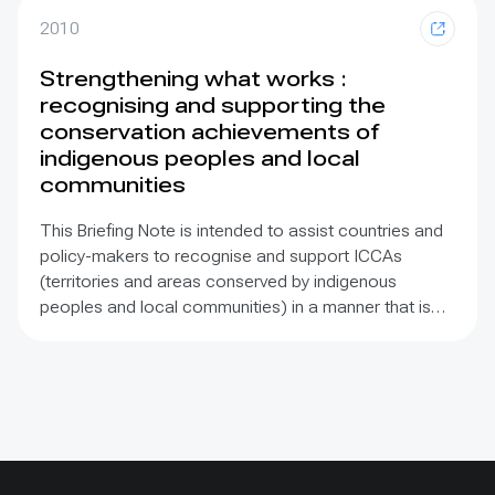
2010
Strengthening what works :
recognising and supporting the
conservation achievements of
indigenous peoples and local
communities
This Briefing Note is intended to assist countries and
policy-makers to recognise and support ICCAs
(territories and areas conserved by indigenous
peoples and local communities) in a manner that is
sensitive to and respectful of the many issues
involved. It contains the basic facts about ICCAs,
condenses and presents the lessons learned and
offers recommendations for governments
implementing the Convention on Biological Diversity
(CBD) Programme of Work on Protected Areas
(PoWPA). This Briefing Note also provides concise