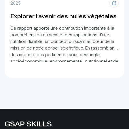
2025
Explorer l’avenir des huiles végétales
Ce rapport apporte une contribution importante à la
compréhension du sens et des implications d’une
nutrition durable, un concept puissant au cœur de la
mission de notre conseil scientifique. En rassemblant
des informations pertinentes sous des angles
socioéconomique, environnemental, nutritionnel et de
perception sociale, le présent rapport identifie les
principales inconnues susceptibles de devenir des
aspects importants dans nos études sur l’intelligence
artificielle et les mégadonnées.
GSAP SKILLS