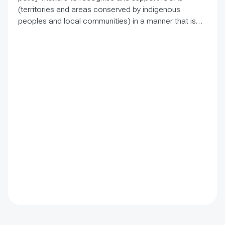
(territories and areas conserved by indigenous
peoples and local communities) in a manner that is
sensitive to and respectful of the many issues
involved. It contains the basic facts about ICCAs,
condenses and presents the lessons learned and
offers recommendations for governments
implementing the Convention on Biological Diversity
(CBD) Programme of Work on Protected Areas
(PoWPA). This Briefing Note also provides concise
Dos and Don’ts for governments and civil society
committed to sustaining ICCAs’ immense benefits for
conservation and livelihoods.