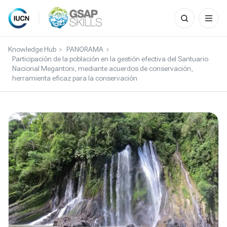
Search
for:
Skip
to
Knowledge Hub
PANORAMA
content
Participación de la población en la gestión efectiva del Santuario
Nacional Megantoni, mediante acuerdos de conservación,
herramienta eficaz para la conservación