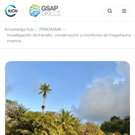
Search
for:
Skip
to
Knowledge Hub
PANORAMA
content
Investigación de tránsito, conservación y monitoreo de megafauna
marina