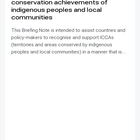
conservation achievements of
indigenous peoples and local
communities
This Briefing Note is intended to assist countries and
policy-makers to recognise and support ICCAs
(territories and areas conserved by indigenous
peoples and local communities) in a manner that is
sensitive to and respectful of the many issues
involved. It contains the basic facts about ICCAs,
condenses and presents the lessons learned and
offers recommendations for governments
implementing the Convention on Biological Diversity
(CBD) Programme of Work on Protected Areas
(PoWPA). This Briefing Note also provides concise
Dos and Don’ts for governments and civil society
committed to sustaining ICCAs’ immense benefits for
conservation and livelihoods.