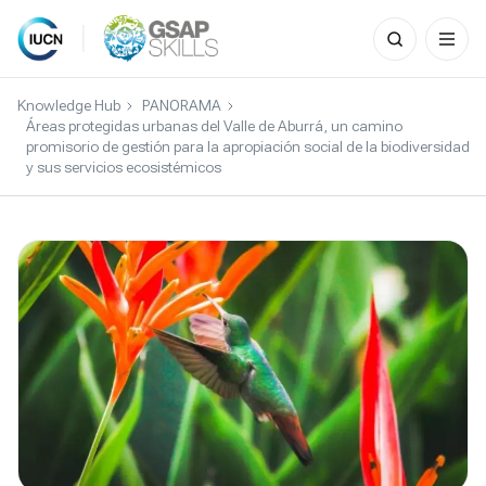
Search
for:
Skip
to
Knowledge Hub
PANORAMA
content
Áreas protegidas urbanas del Valle de Aburrá, un camino
promisorio de gestión para la apropiación social de la biodiversidad
y sus servicios ecosistémicos