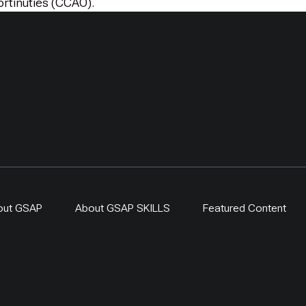
ortinuties (CCAO).
out GSAP
About GSAP SKILLS
Featured Content