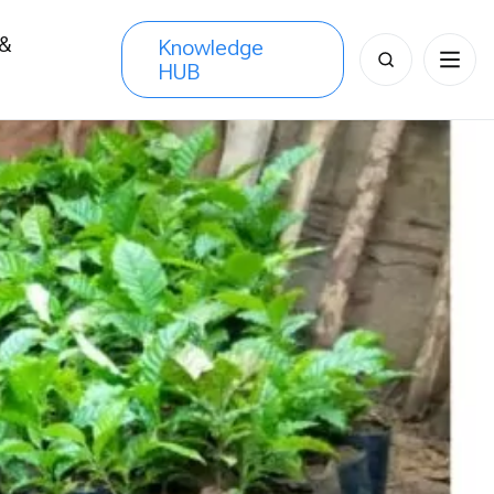
 &
Knowledge
Search
HUB
s
for: