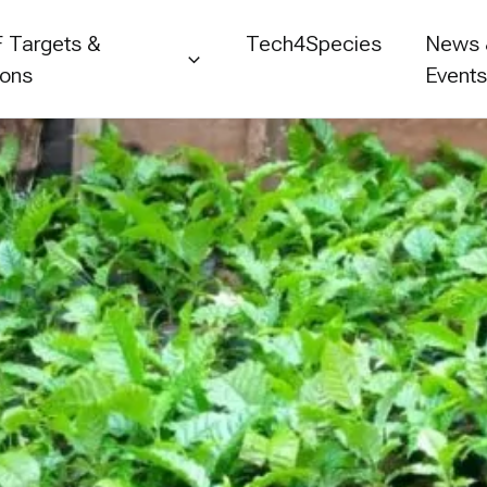
 Targets &
Tech4Species
News
ions
Event