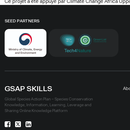
Ce projet a été appuyé par Climate Change Africa Opp
SEED PARTNERS
GSAP SKILLS
Ab
Global Species Action Plan – Species Conservation
Knowledge, Information, Learning, Leverage and
Sharing Online Knowledge Platform