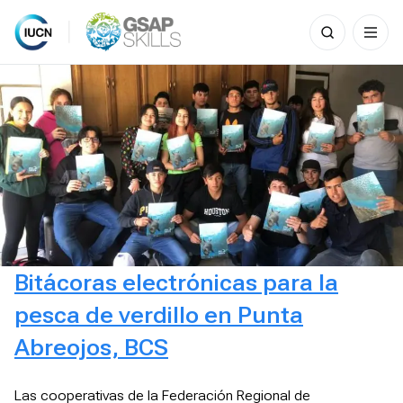
Search
for:
Skip
to
content
Bitácoras electrónicas para la
pesca de verdillo en Punta
Abreojos, BCS
Las cooperativas de la Federación Regional de