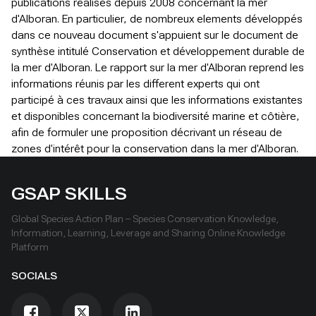
publications realises depuis 2008 concernant la mer
d'Alboran. En particulier, de nombreux elements développés
dans ce nouveau document s'appuient sur le document de
synthèse intitulé Conservation et développement durable de
la mer d'Alboran. Le rapport sur la mer d'Alboran reprend les
informations réunis par les different experts qui ont
participé à ces travaux ainsi que les informations existantes
et disponibles concernant la biodiversité marine et côtière,
afin de formuler une proposition décrivant un réseau de
zones d'intérêt pour la conservation dans la mer d'Alboran.
GSAP SKILLS
Global Species Action Plan – Species Conservation Knowledge,
Information, Learning, Leverage and Sharing Online Knowledge
Platform
SOCIALS