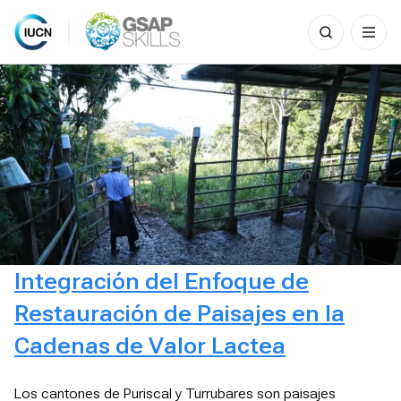
Search
for:
Skip
to
content
Integración del Enfoque de
Restauración de Paisajes en la
Cadenas de Valor Lactea
Los cantones de Puriscal y Turrubares son paisajes