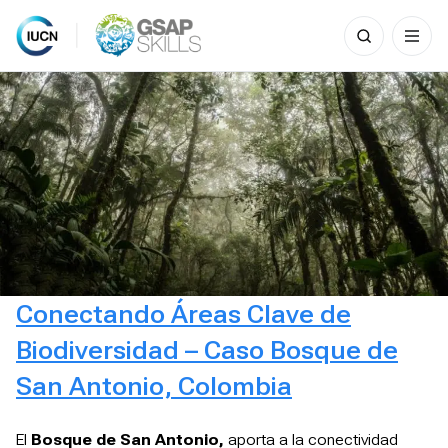
Search
for:
Skip
to
content
Conectando Áreas Clave de
Biodiversidad – Caso Bosque de
San Antonio, Colombia
El
Bosque de San Antonio,
aporta a la conectividad