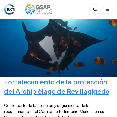
Search
for:
Skip
to
content
Fortalecimiento de la protección
del Archipiélago de Revillagigedo
Como parte de la atención y seguimiento de los
requerimientos del Comité de Patrimonio Mundial en su