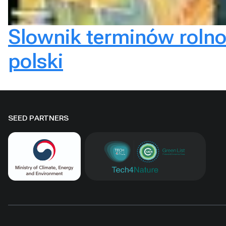
Slownik terminów rolno
polski
SEED PARTNERS