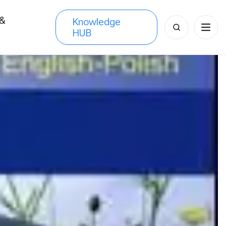
 &
Knowledge
Search
HUB
s
for: