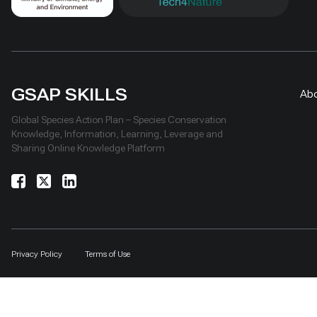
GSAP SKILLS
Ab
Global Species Action Plan – Species Conservation
Knowledge, Information, Learning, Leverage and
Sharing Online Knowledge Platform
Privacy Policy
Terms of Use