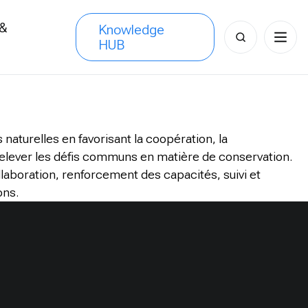
 &
Knowledge
Search
HUB
s
for:
 naturelles en favorisant la coopération, la
 relever les défis communs en matière de conservation.
llaboration, renforcement des capacités, suivi et
ons.