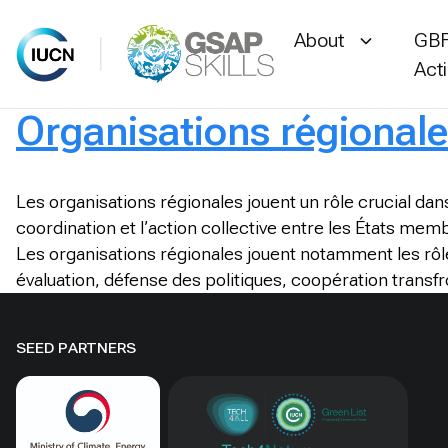
About
GBF
Act
Organisations régional
Skip
to
content
Les organisations régionales jouent un rôle crucial dans
coordination et l’action collective entre les États me
Les organisations régionales jouent notamment les rôles
évaluation, défense des politiques, coopération transfro
SEED PARTNERS