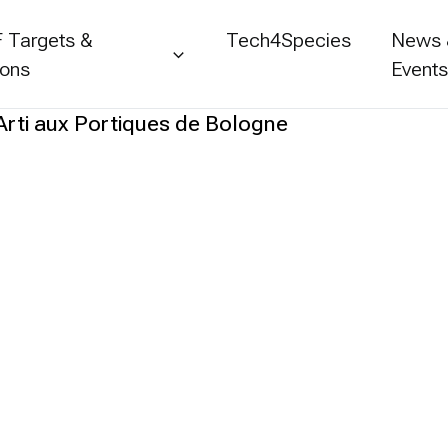
 Targets &
Tech4Species
News
ions
Event