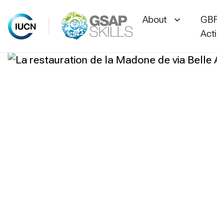
About
GBF
Act
Skip
to
content