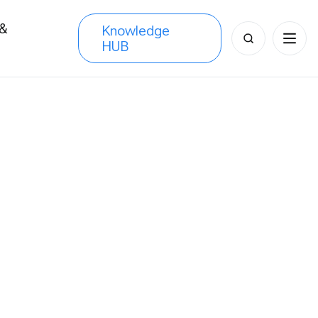
 &
Knowledge
Search
HUB
s
for: