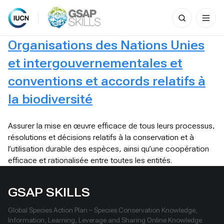
Search
for:
Skip
Organisations des Nations Unies
to
content
et intergouvernementales et
conventions et accords relatifs à
la biodiversité
Assurer la mise en œuvre efficace de tous leurs processus,
résolutions et décisions relatifs à la conservation et à
l’utilisation durable des espèces, ainsi qu’une coopération
efficace et rationalisée entre toutes les entités.
GSAP SKILLS
Global Species Action Plan – Species Conservation Knowledge,
Information, Learning, Leverage and Sharing Online Knowledge