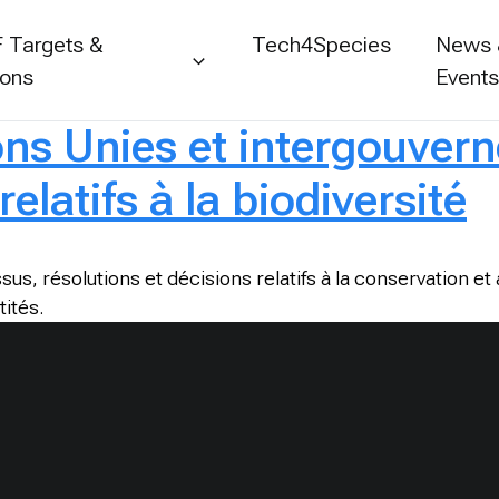
 Targets &
Tech4Species
News
ions
Event
ons Unies et intergouver
elatifs à la biodiversité
s, résolutions et décisions relatifs à la conservation et à
tités.