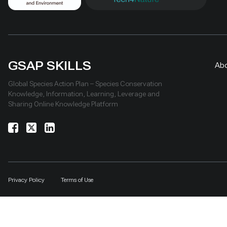
GSAP SKILLS
Ab
Global Species Action Plan – Species Conservation
Knowledge, Information, Learning, Leverage and
Sharing Online Knowledge Platform
Privacy Policy
Terms of Use