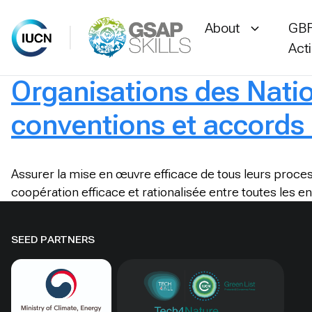
About
GBF
Act
Organisations des Nati
Skip
to
conventions et accords r
content
Assurer la mise en œuvre efficace de tous leurs processu
coopération efficace et rationalisée entre toutes les en
SEED PARTNERS