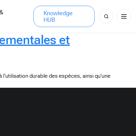
 &
Knowledge
Search
HUB
s
for:
nementales et
 l’utilisation durable des espèces, ainsi qu’une