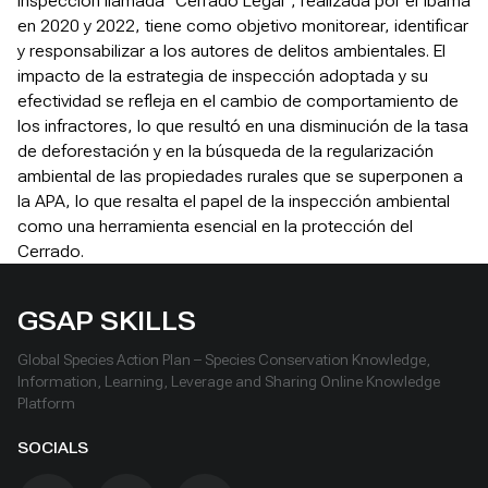
inspección llamada “Cerrado Legal”, realizada por el Ibama
en 2020 y 2022, tiene como objetivo monitorear, identificar
y responsabilizar a los autores de delitos ambientales. El
impacto de la estrategia de inspección adoptada y su
efectividad se refleja en el cambio de comportamiento de
los infractores, lo que resultó en una disminución de la tasa
de deforestación y en la búsqueda de la regularización
ambiental de las propiedades rurales que se superponen a
la APA, lo que resalta el papel de la inspección ambiental
como una herramienta esencial en la protección del
Cerrado.
GSAP SKILLS
Global Species Action Plan – Species Conservation Knowledge,
Information, Learning, Leverage and Sharing Online Knowledge
Platform
SOCIALS