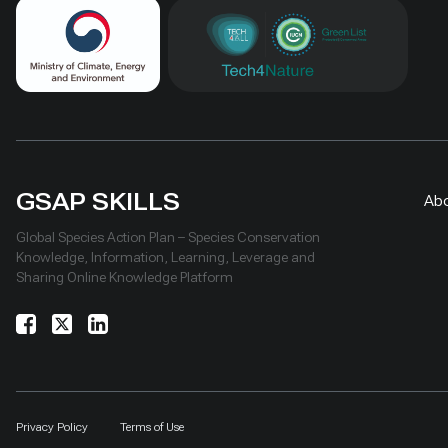
GSAP SKILLS
Ab
Global Species Action Plan – Species Conservation
Knowledge, Information, Learning, Leverage and
Sharing Online Knowledge Platform
Privacy Policy
Terms of Use