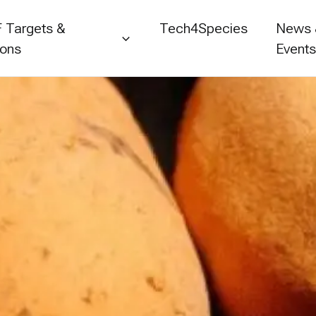
 Targets &
Tech4Species
News
ions
Event