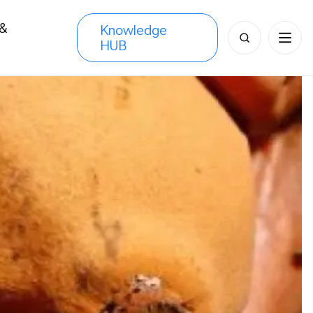
 &
Knowledge
Search
HUB
s
for: