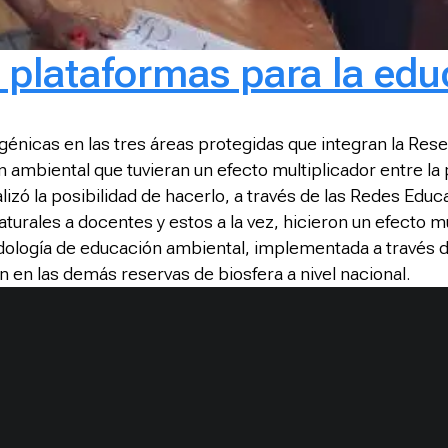
plataformas para la edu
énicas en las tres áreas protegidas que integran la Res
ambiental que tuvieran un efecto multiplicador entre la 
lizó la posibilidad de hacerlo, a través de las Redes Educ
turales a docentes y estos a la vez, hicieron un efecto mu
ología de educación ambiental, implementada a través de
n en las demás reservas de biosfera a nivel nacional.