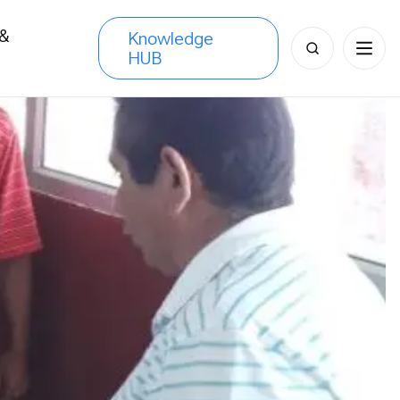
 &
Knowledge
Search
HUB
s
for: