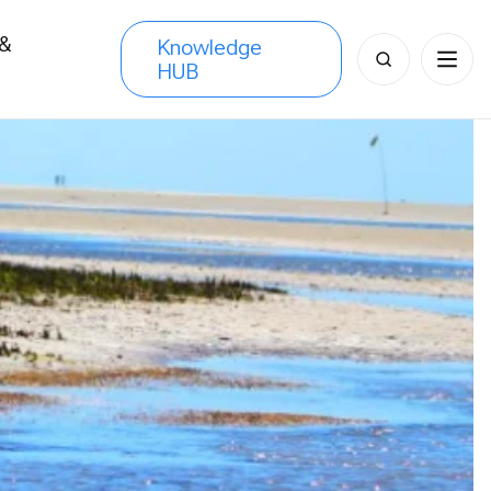
 &
Knowledge
Search
HUB
s
for: