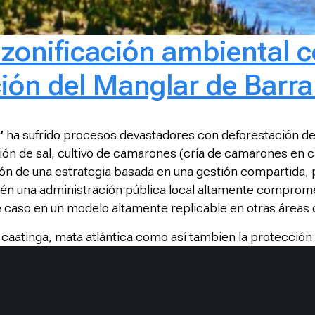
y zonificación ambiental
ción del Manglar de Barr
”
ha sufrido procesos devastadores con deforestación d
ción de sal, cultivo de camarones (cría de camarones en 
ión de una estrategia basada en una gestión compartida, p
ién una administración pública local altamente comprome
te caso en un modelo altamente replicable en otras áreas
caatinga, mata atlántica como así tambien la protección