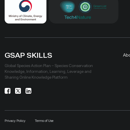
GSAP SKILLS
Ab
Global Species Action Plan – Species Conservation
Knowledge, Information, Learning, Leverage and
Sharing Online Knowledge Platform
Privacy Policy
Terms of Use