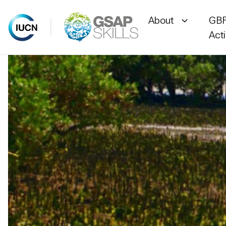
About
GBF
Act
Skip
to
content