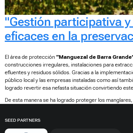
"Gestión participativa 
eficaces en la preserva
El área de protección
“Manguezal de Barra Grande
construcciones irregulares, instalaciones para extrac
efluentes y residuos sólidos. Gracias a la implementac
público local y las empresas instaladas como así tamb
logrado revertir esa nefasta situación convirtiendo es
De esta manera se ha logrado proteger los manglares, 
SEED PARTNERS