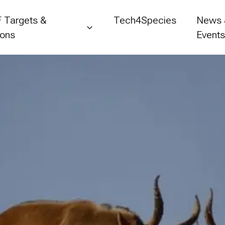
 Targets &
Tech4Species
News
ions
Event