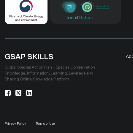
GSAP SKILLS
Ab
Global Species Action Plan – Species Conservation
Knowledge, Information, Learning, Leverage and
Sharing Online Knowledge Platform
Privacy Policy
Terms of Use