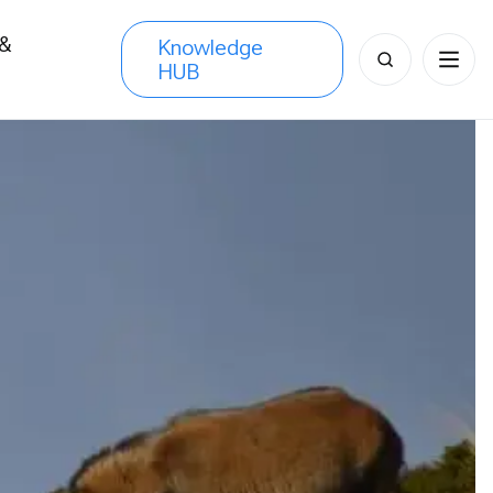
 &
Knowledge
Search
HUB
s
for: