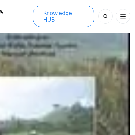
 &
Knowledge
Search
HUB
s
for: