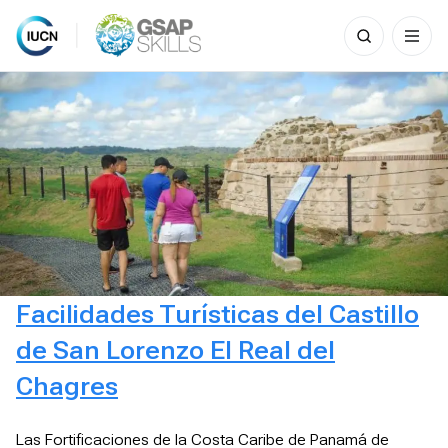
Search
for:
Skip
to
content
Facilidades Turísticas del Castillo
de San Lorenzo El Real del
Chagres
Las Fortificaciones de la Costa Caribe de Panamá de