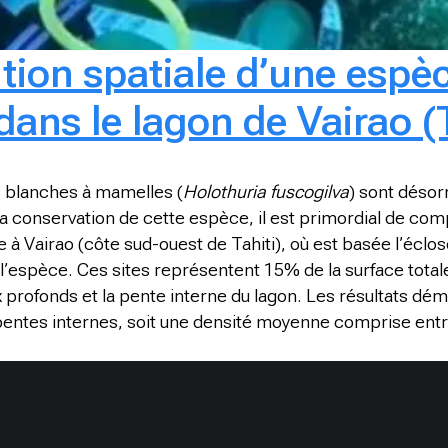
ution spatiale d’une espè
dans le lagon de Vairao (T
s blanches à mamelles (
Holothuria fuscogilva
) sont désor
 à la conservation de cette espèce, il est primordial de 
e à Vairao (côte sud-ouest de Tahiti), où est basée l’éclo
e l’espèce. Ces sites représentent 15% de la surface tota
profonds et la pente interne du lagon. Les résultats dém
pentes internes, soit une densité moyenne comprise entre