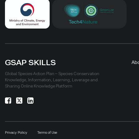
GSAP SKILLS
Ab
Global Species Action Plan – Species Conservation
Knowledge, Information, Learning, Leverage and
Sharing Online Knowledge Platform
Privacy Policy
Terms of Use