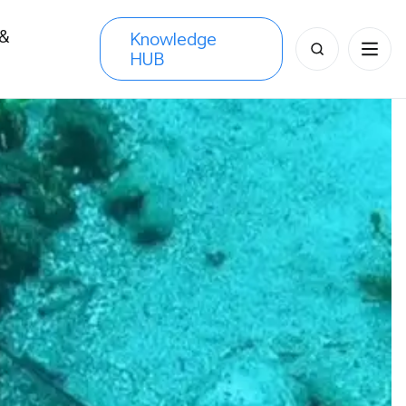
 &
Knowledge
Search
HUB
s
for: