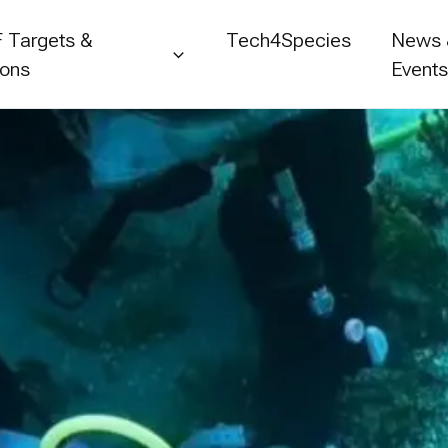
 Targets &
Tech4Species
News
ions
Event