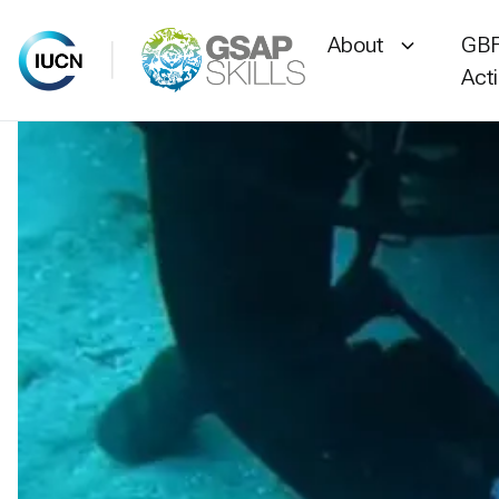
About
GBF
Act
Skip
to
content