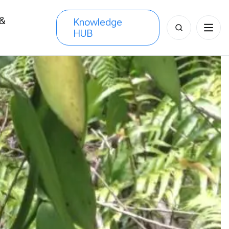
 &
Knowledge
Search
HUB
s
for: