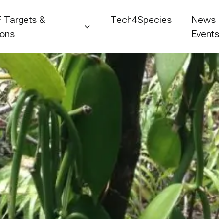
 Targets &
Tech4Species
News
ions
Event