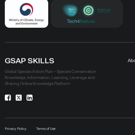
GSAP SKILLS
Ab
Global Species Action Plan – Species Conservation
Knowledge, Information, Learning, Leverage and
Sharing Online Knowledge Platform
Privacy Policy
Terms of Use