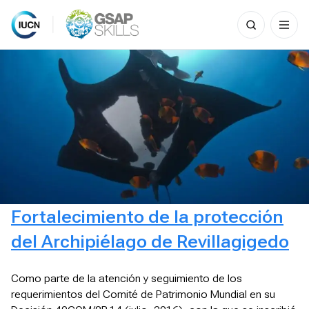
Search
for:
Skip
to
content
Fortalecimiento de la protección
del Archipiélago de Revillagigedo
Como parte de la atención y seguimiento de los
requerimientos del Comité de Patrimonio Mundial en su