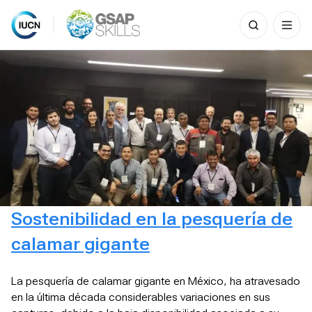
Search
for:
Skip
to
content
Sostenibilidad en la pesquería de
calamar gigante
La pesquería de calamar gigante en México, ha atravesado
en la última década considerables variaciones en sus