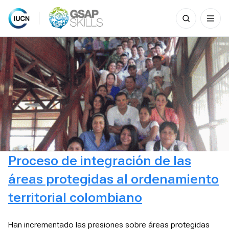
Search
for:
Skip
to
content
Proceso de integración de las
áreas protegidas al ordenamiento
territorial colombiano
Han incrementado las presiones sobre áreas protegidas