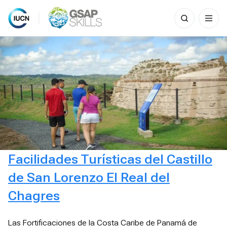
Search
for:
Skip
to
content
Facilidades Turísticas del Castillo
de San Lorenzo El Real del
Chagres
Las Fortificaciones de la Costa Caribe de Panamá de