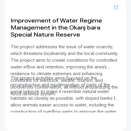
Improvement of Water Regime
Management in the Okanj bara
Special Nature Reserve
The project addresses the issue of water scarcity,
which threatens biodiversity and the local community.
The project aims to create conditions for controlled
water inflow and retention, improving the area’s
resilience to climate extremes and enhancing
The project activities were focused on the
conditions for livestock, wildlife, tourism, and
reconstruction and modernization of parts of the
biodiversity conservation, all without jeopardizing the
canal network to make it resemble natural water
flood defense system.
habitats as closely as possible, with sloped banks to
allow animals easier access to water, including the
construction of overflow weirs to improve the water
regime in the Crvenka marsh depressions and control
the water level.