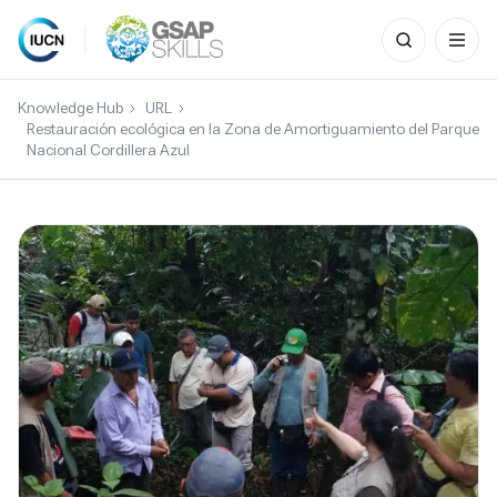
Search
for:
Skip
to
Knowledge Hub
URL
content
Restauración ecológica en la Zona de Amortiguamiento del Parque
Nacional Cordillera Azul