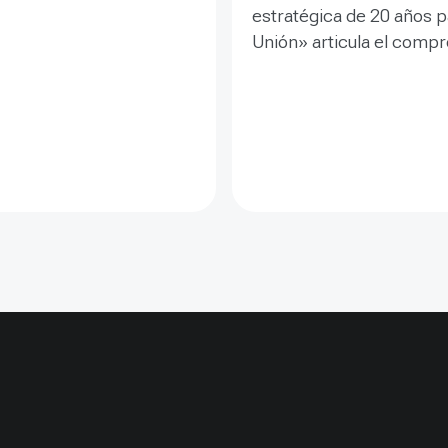
estratégica de 20 años p
Unión» articula el comp
la UICN con «un mundo j
valora y conserva la natu
establece una dirección 
las próximas dos década
los esfuerzos colectivos
salvaguardar la biodivers
inspirar el compromiso s
impulsar un cambio tra
hacia un futuro sostenibl