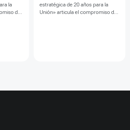
ara la
estratégica de 20 años para la
romiso de
Unión» articula el compromiso de
usto que
la UICN con «un mundo justo que
raleza» y
valora y conserva la naturaleza» y
clara para
establece una dirección clara para
s. Orienta
las próximas dos décadas. Orienta
 para
los esfuerzos colectivos para
idad,
salvaguardar la biodiversidad,
ocial e
inspirar el compromiso social e
nsformador
impulsar un cambio transformador
e.
hacia un futuro sostenible.