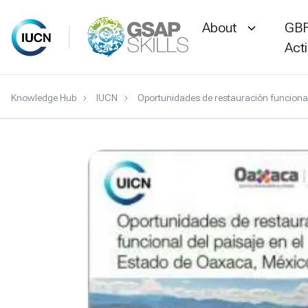
About
GBF
Act
Skip
Knowledge Hub
IUCN
Oportunidades de restauración funcional
to
content