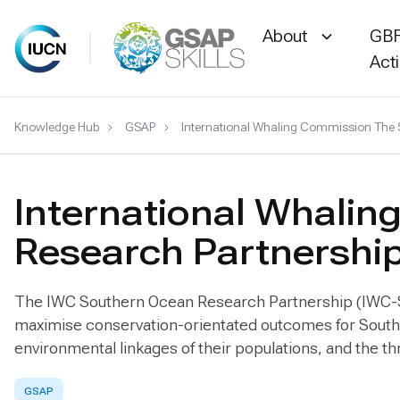
About
GBF
Act
Skip
Knowledge Hub
GSAP
International Whaling Commission The 
to
content
International Whali
Research Partnershi
The IWC Southern Ocean Research Partnership (IWC-SOR
maximise conservation-orientated outcomes for Southe
environmental linkages of their populations, and the th
GSAP