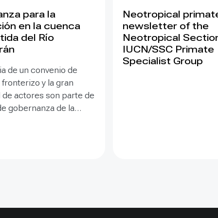
nza para la
Neotropical primate
ión en la cuenca
newsletter of the
ida del Río
Neotropical Section
rán
IUCN/SSC Primate
Specialist Group
ia de un convenio de
 fronterizo y la gran
d de actores son parte de
 de gobernanza de la
l Río Goascorán (2.345
partida entre Honduras
dor. Para adaptarse ahí al
imático, se necesita de
nanza multidimensional
 y multisectorial),
va, flexible y
ica, es decir, que