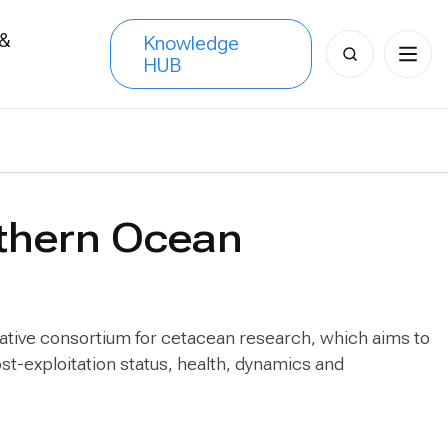
 &
Knowledge
Search
HUB
s
for:
uthern Ocean
tive consortium for cetacean research, which aims to
-exploitation status, health, dynamics and