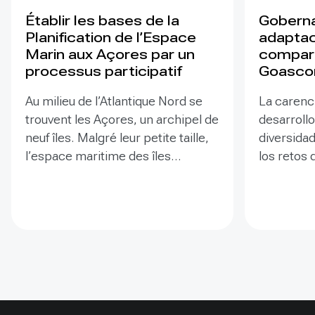
Établir les bases de la
Goberna
Planification de l’Espace
adaptac
Marin aux Açores par un
compart
processus participatif
Goasco
Au milieu de l’Atlantique Nord se
La carenc
trouvent les Açores, un archipel de
desarrollo
neuf îles. Malgré leur petite taille,
diversida
l’espace maritime des îles
los retos
représente près d’un million de
cuenca de
kilomètres carrés. En vertu des
km2), com
cadres juridiques de l’Union
y El Salva
Européenne (UE) et du Portugal
cambio cl
pour la Planification de l’Espace
una gober
Maritime (PEM), la région des
(multinivel
Açores, dirigée par la Direction
participati
Régionale des Affaires Maritimes
ecosistém