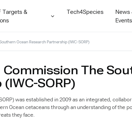
 Targets &
Tech4Species
News
ions
Event
Southern Ocean Research Partnership (IWC-SORP)
ng Commission The So
p (IWC-SORP)
P) was established in 2009 as an integrated, collabora
rn Ocean cetaceans through an understanding of the post
reats they face.