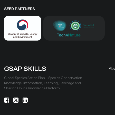
(DRAM), est tenue d’élaborer son
integre a 
Plan de Situation. Il s’agit du
cuenca, e
SEED PARTNERS
principal instrument de la PEM au
estrategi
Portugal. Le projet MarSP a été
adaptació
mis en place pour soutenir le
gestione l
développement des plans
ecosistémi
spatiales maritimes dans les
solución s
archipels de la Macaronésie
transfront
(Açores, Canaries et Madère). Ce
Mesas Téc
projet pilote a permis de renforcer
Salv.) y 
GSAP SKILLS
les capacités et les outils
acercamie
Ab
nécessaires pour la mise en
Cuenca de
Global Species Action Plan – Species Conservation
œuvre de la PEM dans ces régions
A nivel lo
Knowledge, Information, Learning, Leverage and
Sharing Online Knowledge Platform
ultrapériphériques de l’UE de 2018
Consejos 
à 2019. L’équipe des Açores a
Lituy (Hon
développé des méthodologies
Salv.), c
innovantes pour aborder les
mediante 