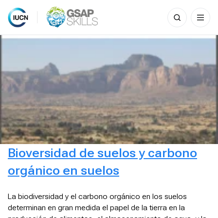
Search
for:
Skip
to
content
Bioversidad de suelos y carbono
orgánico en suelos
La biodiversidad y el carbono orgánico en los suelos
determinan en gran medida el papel de la tierra en la