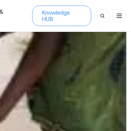
 &
Knowledge
Search
HUB
s
for: