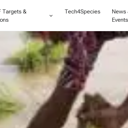
 Targets &
Tech4Species
News
ions
Event