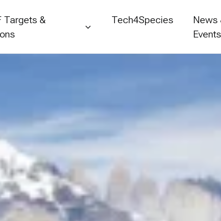
 Targets &
Tech4Species
News
ions
Event