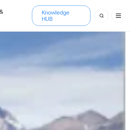
 &
Knowledge
Search
HUB
s
for: