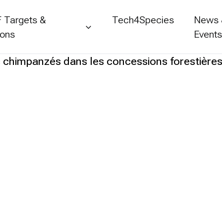
 Targets &
Tech4Species
News
ions
Event