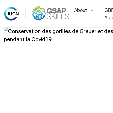
About
GBF
Act
Skip
to
content