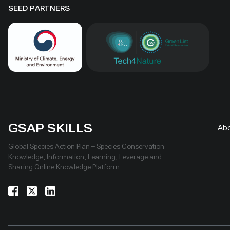
SEED PARTNERS
GSAP SKILLS
Ab
Global Species Action Plan – Species Conservation
Knowledge, Information, Learning, Leverage and
Sharing Online Knowledge Platform