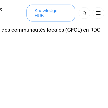
 &
Knowledge
Search
HUB
s
for: