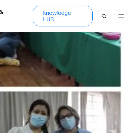
 &
Knowledge
Search
HUB
s
for: