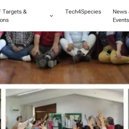
 Targets &
Tech4Species
News
ions
Event