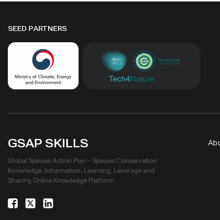
SEED PARTNERS
GSAP SKILLS
Ab
Global Species Action Plan – Species Conservation
Knowledge, Information, Learning, Leverage and
Sharing Online Knowledge Platform