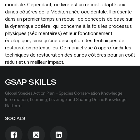
mondiale. Cependant, ce livre est un recueil adapté aux
dunes côtières de la Méditerranée occidentale. Il présente
dans un premier temps un recueil de concepts de base sur
la dynamique côtière, qui concerne à la fois les processus
physiques (sédimentaires) et leur fonctionnement
écologique, ainsi qu'une description des techniques de
restauration potentielles. Ce manuel vise à approfondir les
techniques de restauration des dunes côtières pour un coût
réduit et un meilleur impact.
GSAP SKILLS
Global Species Action Plan – Species Conservation Knowledge,
Information, Learning, Leverage and Sharing Online Knowledge
Platform
SOCIALS