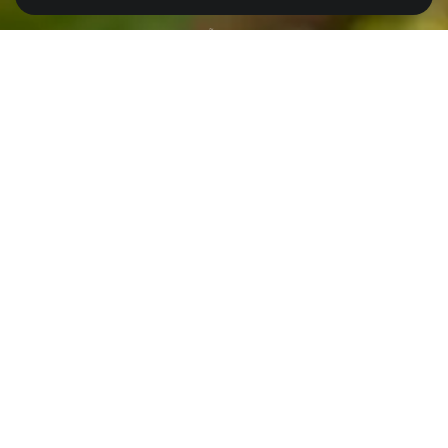
© Nguyễn Mạnh Hiệp
FR
PAME est un plan d’action pour tous :
gouvernements, organisations
intergouvernementales, conventions liées à la
biodiversité, ONG internationales et nationales,
peuples autochtones et communautés locales,
instituts universitaires et de recherche,
institutions ex-situ (zoos, aquariums, jardins
botaniques), secteurs commerciaux et
entreprises, agences de financement,
communauté philanthropique et société civile
dans son ensemble. Chacun a un rôle à jouer