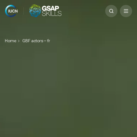
Skip
Search
to
for:
content
Home
GBF actors – fr